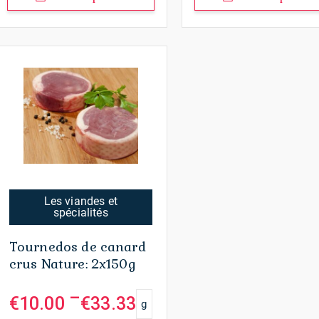
Les viandes et
spécialités
Tournedos de canard
crus Nature: 2x150g
–
€
10.00
€
33.33
g
Plage