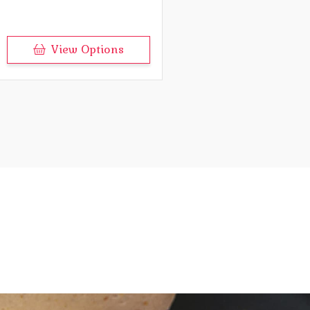
de
prix :
€10.00
à
€33.33
View Options