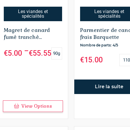
Les viandes et
Les viandes et
spécialités
spécialités
Magret de canard
Parmentier de can
fumé tranché
frais Barquette
Plaquette de 90g
Nombre de parts: 4/5
–
€
5.00
€
55.55
90g
Plage
de
€
15.00
11
prix :
€5.00
à
€55.55
Lire la suite
View Options
Ce