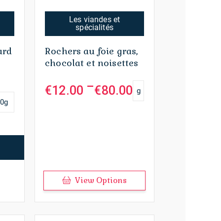
peuvent
être
Les viandes et
choisies
spécialités
sur
la
ard
Rochers au foie gras,
page
chocolat et noisettes
du
produit
–
€
12.00
€
80.00
g
Plage
de
00g
prix :
€12.00
à
€80.00
View Options