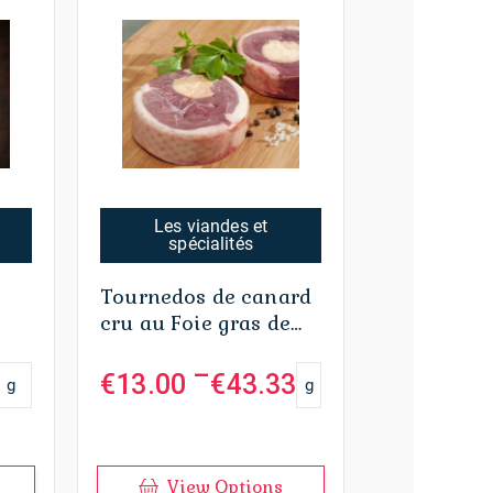
Les viandes et
spécialités
Tournedos de canard
cru au Foie gras de
canard
–
€
13.00
€
43.33
g
g
Plage
de
prix :
€13.00
à
€43.33
View Options