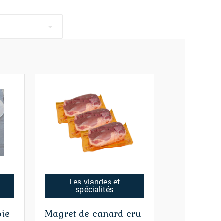
Les viandes et
spécialités
oie
Magret de canard cru