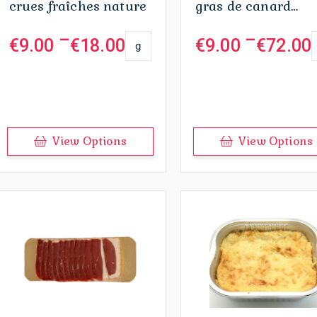
crues fraîches nature
gras de canard
Paquet de 125g
–
–
€
9.00
€
18.00
€
9.00
€
72.00
g
Plage
Plage
de
de
prix :
prix :
€9.00
€9.00
à
à
€18.00
€72.00
View Options
View Options