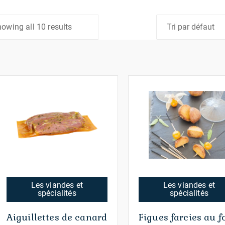
owing all 10 results
Les viandes et
Les viandes et
spécialités
spécialités
Aiguillettes de canard
Figues farcies au f