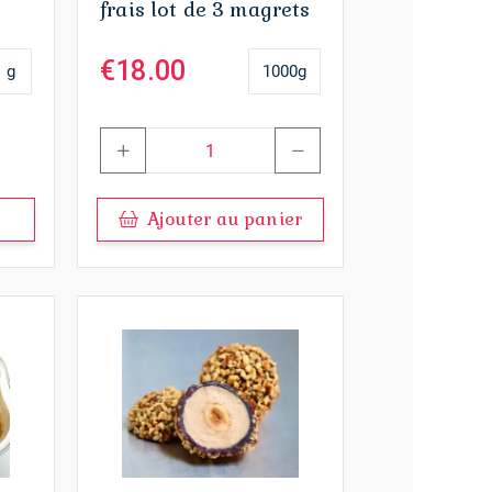
frais lot de 3 magrets
€
18.00
g
1000g
Quantity
Ajouter au panier
Ce
produit
a
plusieurs
variations.
Les
options